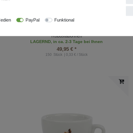
Barbera Kaffee Espresso Intensa - Cialda 150
edien
PayPal
Funktional
Stück
Kräftiger Kaffeegenuss aus 60% Arabicabohnen und 40%
Robustabohnen
LAGERND, in ca. 2-3 Tage bei Ihnen
49,95 € *
150
Stück
| 0,33 € / Stück