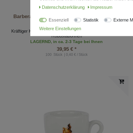
Daten­schutz­erklärung
Impressum
Barbera Kaffee Espresso Intensa - Cialda 100
Essenziell
Statistik
Externe M
Stück
Weitere Einstellungen
Kräftiger Kaffeegenuss aus 60% Arabicabohnen und 40%
Robustabohnen
LAGERND, in ca. 2-3 Tage bei Ihnen
39,95 € *
100
Stück
| 0,40 € / Stück