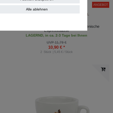
ANGEBOT
Alle ablehnen
Barbera- Espresso - Tasse 2 Stk.
Original Barbera - Typische dickwandige Italienische
Espressotasse
LAGERND, in ca. 2-3 Tage bei Ihnen
UVP 11,79 €
10,90 € *
2
Stück
| 5,45 € / Stück