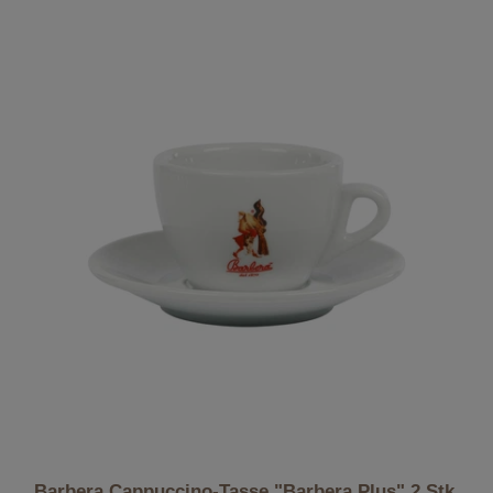
Barbera Cappuccino-Tasse "Barbera Plus" 2 Stk.