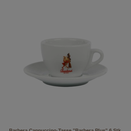
Barbera Cappuccino-Tasse "Barbera Plus" 6 Stk.