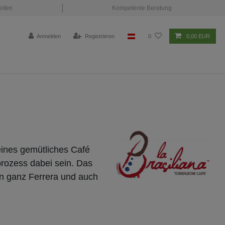
eiten
Kompetente Beratung
Anmelden
Registrieren
0
0,00 EUR
eines gemütliches Café
rozess dabei sein. Das
in ganz Ferrera und auch