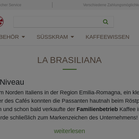
icher Service
Verschiedene Zahlungsmöglichk
BEHÖR
SÜSSKRAM
KAFFEEWISSEN
LA BRASILIANA
 Niveau
im Norden Italiens in der Region Emilia-Romagna, ein kl
ter des Cafés konnten die Passanten hautnah beim Röstp
n und schon bald verkaufte der
Familienbetrieb
Kaffee 
wurde schließlich zum Markenzeichen des Unternehmens!
weiterlesen