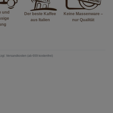
e und
Der beste Kaffee
Keine Massenware –
ssige
aus Italien
nur Qualität
rung
zzgl.
Versandkosten (ab €69 kostenfrei)