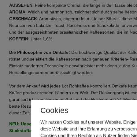
AUSSEHEN
: Feine kompakte Crema, die lange in der Tasse bleibt
AROMA
: Weich und harmonisch, zeichnet sich durch seine beso
GESCHMACK
: Aromatisch, abgerundet mit feiner Säure - diese
Nuancen von Lakritze, Toast, Haselnuss und Schokolade; unverwe
und der ausgezeichneten brasilianischen Kaffeesorten, die im N
KOFFEIN
: Unter 1,6%
Die Philosophie von Omkafe:
Die hochwertige Qualität der Kaf
röstet und selektiert die Kaffeesorten nach genauen Kriterien- Re
Einsatz moderner Technologie gewährleistet mehr denn je den K
Herstellungsnormen berücksichtigt werden:
Vor dem Ankauf wird jedes Lot Rohkaffee kontrolliert Omkafe kauf
Kaffee produzierenden Ländern der Welt. Der Röstvorgang ist com
garantiert ist. Traditionsgemäß dauert der Röstvorgang 21 Minut
beste Resultat in der Tasse. Die Kaffeemischungen kann 15 Tage l
Cookies
dieser Zeit entwickeln sich die besonderen Aromen dieser Kaffe
Wir nutzen Cookies auf unserer Website. Einige 
NEU: Unser Omkafe Diamante wird ab sofort in der neuen, 
diese Website und Ihre Erfahrung zu verbessern
Stickstoffatmosphäre geliefert.
Cookies und Ihren Rechten als Nutzer finden Sie