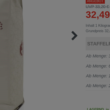
ANGEBOT
UVP 33,20 €
32,4
Inhalt
1
Kilogr
Grundpreis
32,
STAFFEL
Ab Menge: 
Ab Menge: 
Ab Menge: 
Ab Menge: 
LAGERND, in c