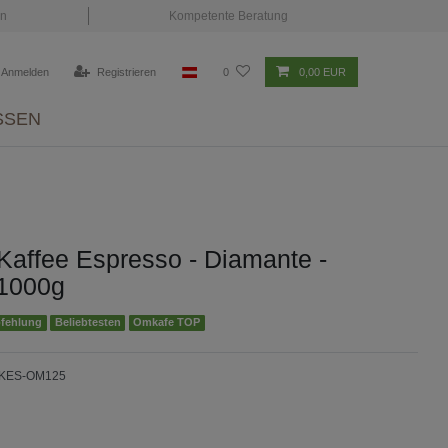
en
Kompetente Beratung
Anmelden
Registrieren
0
0,00 EUR
SSEN
affee Espresso - Diamante -
1000g
pfehlung
Beliebtesten
Omkafe TOP
-KES-OM125