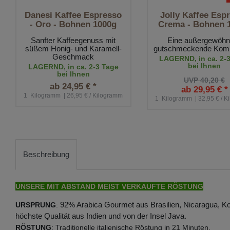
Danesi Kaffee Espresso
Jolly Kaffee Esp
- Oro - Bohnen 1000g
Crema - Bohnen 
Sanfter Kaffeegenuss mit
Eine außergewöhn
süßem Honig- und Karamell-
gutschmeckende Komp
Geschmack
LAGERND, in ca. 2-
bei Ihnen
LAGERND, in ca. 2-3 Tage
bei Ihnen
UVP 40,20 €
ab 24,95 € *
ab 29,95 € *
1
Kilogramm
| 26,95 € / Kilogramm
1
Kilogramm
| 32,95 € / 
Beschreibung
UNSERE MIT ABSTAND MEIST VERKAUFTE RÖSTUNG
92% Arabica Gourmet aus Brasilien, Nicaragua, 
URSPRUNG
:
höchste Qualität aus Indien und von der Insel Java.
RÖSTUNG
: Traditionelle italienische Röstung in 21 Minuten.