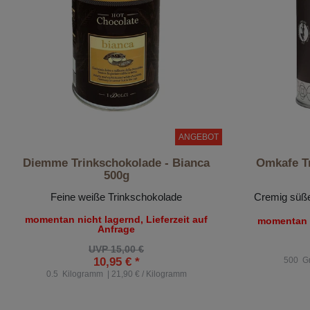
ANGEBOT
Diemme Trinkschokolade - Bianca
Omkafe Tr
500g
Feine weiße Trinkschokolade
Cremig süße
momentan nicht lagernd, Lieferzeit auf
momentan n
Anfrage
UVP 15,00 €
10,95 € *
500
G
0.5
Kilogramm
| 21,90 € / Kilogramm