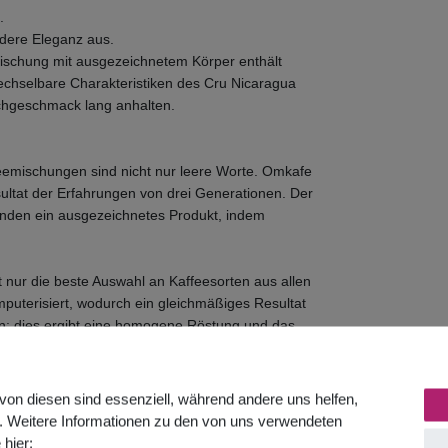
.
ndere Eleganz aus.
 Mischung mit ausgezeichnetem Körper enthält
chselbare Charakteristiken des Cru Nicaragua
achgeschmack lang anhalten.
feemischungen sind nicht nur leere Worte. Omkafe
sultat der Erfahrungen von drei Generationen. Der
unden ein ausgezeichnetes Produkt, indem
t nur die beste Auswahl an Kaffeesorten aus allen
puterisiert, wodurch ein gleichmäßiges Resultat
en; dies ergibt eine homogene Röstung und das
ang ruhen, bevor sie in den Verkauf gelangen. In
emischungen.
von diesen sind essenziell, während andere uns helfen,
umweltschonenden Verpackung mit
. Weitere Informationen zu den von uns verwendeten
 hier: