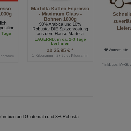
resso
Martella Kaffee Espresso
1000g
- Maximum Class -
Schnell
Bohnen 1000g
zuverlä
lich
90% Arabica und 10%
osition
Liefe
Robusta: DIE Spitzenröstung
3 Tage
aus dem Hause Martella
LAGERND, in ca. 2-3 Tage
bei Ihnen
ab 25,95 € *
Wunschliste
1
Kilogramm
| 27,95 € / Kilogramm
Kilogramm
* inkl. ges. MwSt. 
Kolumbien und Guatemala und 8% Robusta