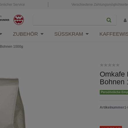
önlicher Service
Verschiedene Zahlungsmöglichkeit
ZUBEHÖR
SÜSSKRAM
KAFFEEWI
- Bohnen 1000g
Omkafe K
Bohnen 
Persöhnliche Em
Artikelnummer
1