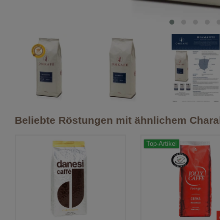
Beliebte Röstungen mit ähnlichem Chara
Top-Artikel