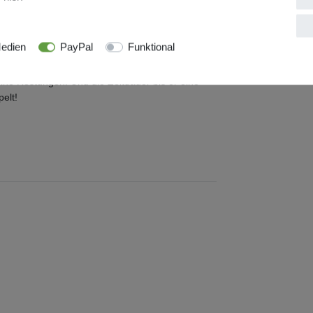
stoff – dadurch verliert der Kaffee an Qualität
edien
PayPal
Funktional
uch, aber erheblich langsamer! Lorenzo Martinelli
lt, dass sie den Qualitätsverlust um 50%
ine Röstungen. Und die Zeitdauer bis er eine
elt!