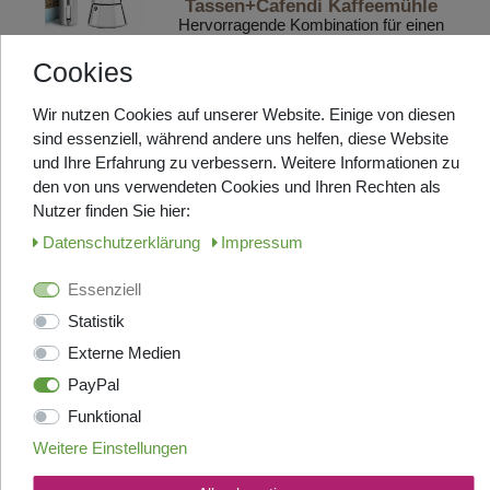
Tassen+Cafendi Kaffeemühle
Hervorragende Kombination für einen
traditionellen italienischen
Kaffeegenuss
Cookies
LAGERND, in ca. 2-3 Tage bei
Ihnen
Wir nutzen Cookies auf unserer Website. Einige von diesen
UVP 53,90 €
sind essenziell, während andere uns helfen, diese Website
40,95 € *
und Ihre Erfahrung zu verbessern. Weitere Informationen zu
In den Warenkorb
den von uns verwendeten Cookies und Ihren Rechten als
Nutzer finden Sie hier:
Daten­schutz­erklärung
Impressum
Artikelpaket
ANGEBOT
Essenziell
[Paket] Bialetti
Espressokocher-VENUS 6
Statistik
Tassen+Cafendi Kaffeemühle
Externe Medien
Hervorragende Kombination für einen
traditionellen italienischen
PayPal
Kaffeegenuss
momentan nicht lagernd, Lieferzeit
Funktional
auf Anfrage
Weitere Einstellungen
UVP 58,90 €
45,90 € *