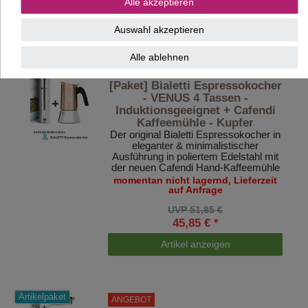
Alle akzeptieren
Artikel anzeigen
Auswahl akzeptieren
Alle ablehnen
Artikelpaket
ANGEBOT
[Paket] Bialetti Espressokocher
- VENUS 4 Tassen -
Induktionsgeeignet + Cafendi
Kaffeemühle - Kupfer
Der original Bialetti Espressokocher in
eleganter & minimalistischer
Ausführung in poliertem Edelstahl mit
der neuen Cafendi Hand-Kaffeemühle
momentan nicht lagernd, Lieferzeit
auf Anfrage
UVP 51,85 €
45,85 € *
Artikel anzeigen
Artikelpaket
ANGEBOT