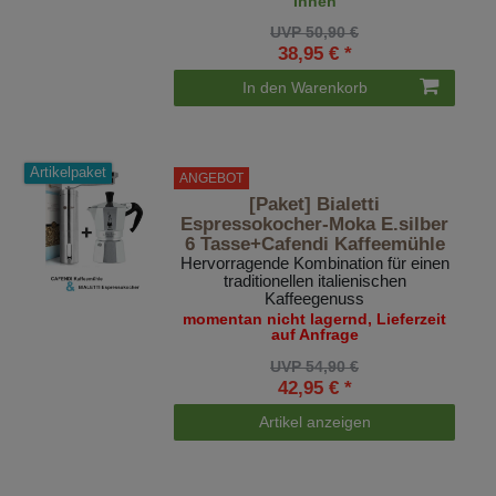
Ihnen
UVP 50,90 €
38,95 € *
In den Warenkorb
Artikelpaket
ANGEBOT
[Paket] Bialetti
Espressokocher-Moka E.silber
6 Tasse+Cafendi Kaffeemühle
Hervorragende Kombination für einen
traditionellen italienischen
Kaffeegenuss
momentan nicht lagernd, Lieferzeit
auf Anfrage
UVP 54,90 €
42,95 € *
Artikel anzeigen