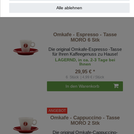
2
Stück
| 5,98 € / Stück
Alle ablehnen
In den Warenkorb
Omkafe - Espresso - Tasse
MORO 6 Stk
Die original Omkafe-Espresso -Tasse
für Ihren Kaffeegenuss zu Hause!
LAGERND, in ca. 2-3 Tage bei
Ihnen
29,95 € *
6
Stück
| 4,99 € / Stück
In den Warenkorb
ANGEBOT
Omkafe - Cappuccino - Tasse
MORO 2 Stk
Die original Omkafe-Cappuccino-