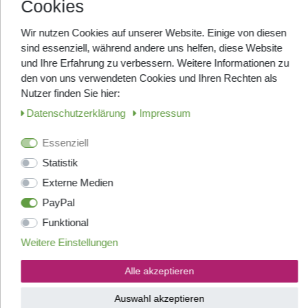
Cookies
Entkoffeiniert - ESE Cialde
1x50 Stück
Höchster Genuss durch ESE Pads in
Wir nutzen Cookies auf unserer Website. Einige von diesen
einer umweltschonenden Verpackung
sind essenziell, während andere uns helfen, diese Website
mit Stickstoffatmosphäre
und Ihre Erfahrung zu verbessern. Weitere Informationen zu
LAGERND, in ca. 2-3 Tage bei
Ihnen
den von uns verwendeten Cookies und Ihren Rechten als
ab 19,49 € *
Nutzer finden Sie hier:
50
Stück
| 0,42 € / Stück
Daten­schutz­erklärung
Impressum
Artikel anzeigen
Essenziell
Statistik
ANGEBOT
Externe Medien
Omkafe - Espresso - Tasse
PayPal
MORO 2 Stk
Funktional
Die original Omkafe-Espresso-Tasse
für Ihren Kaffeegenuss zu Hause!
Weitere Einstellungen
LAGERND, in ca. 2-3 Tage bei
Ihnen
Alle akzeptieren
UVP 12,95 €
11,95 € *
Auswahl akzeptieren