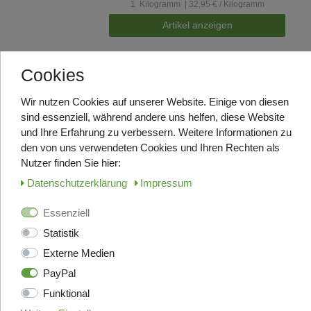
1
Kilogramm
| 32,95 € / Kilogramm
Artikel anzeigen
Cookies
ANGEBOT
Omkafe Kaffee Espresso -
ARIVA BIO - Bohnen 1000g
Wir nutzen Cookies auf unserer Website. Einige von diesen
sind essenziell, während andere uns helfen, diese Website
100% Arabica aus biologischem Anbau
und Ihre Erfahrung zu verbessern. Weitere Informationen zu
Kommt frisch aus Italien, Lieferzeit
den von uns verwendeten Cookies und Ihren Rechten als
ca. 5-7 Tage
Nutzer finden Sie hier:
UVP 37,70 €
Daten­schutz­erklärung
Impressum
ab 33,95 € *
1
Kilogramm
| 36,95 € / Kilogramm
Essenziell
Artikel anzeigen
Statistik
Externe Medien
Top-Artikel
ANGEBOT
PayPal
Omkafe Kaffee Espresso -
Funktional
Diamante - Bohnen 1000g