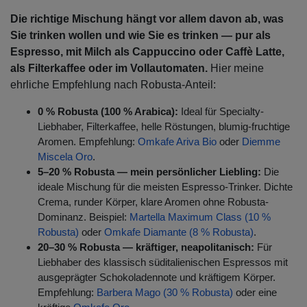
Die richtige Mischung hängt vor allem davon ab, was
Sie trinken wollen und wie Sie es trinken — pur als
Espresso, mit Milch als Cappuccino oder Caffè Latte,
als Filterkaffee oder im Vollautomaten.
Hier meine
ehrliche Empfehlung nach Robusta-Anteil:
0 % Robusta (100 % Arabica):
Ideal für Specialty-
Liebhaber, Filterkaffee, helle Röstungen, blumig-fruchtige
Aromen. Empfehlung:
Omkafe Ariva Bio
oder
Diemme
Miscela Oro
.
5–20 % Robusta — mein persönlicher Liebling:
Die
ideale Mischung für die meisten Espresso-Trinker. Dichte
Crema, runder Körper, klare Aromen ohne Robusta-
Dominanz. Beispiel:
Martella
Maximum Class (10 %
Robusta)
oder
Omkafe Diamante (8 % Robusta)
.
20–30 % Robusta — kräftiger, neapolitanisch:
Für
Liebhaber des klassisch süditalienischen Espressos mit
ausgeprägter Schokoladennote und kräftigem Körper.
Empfehlung:
Barbera Mago (30 % Robusta)
oder eine