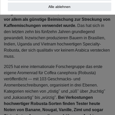
Alle ablehnen
Die alte Gleichung „Arabica = hochwertig, Robusta =
billig" stammt aus einer Zeit, in der Robusta tatsächlich
vor allem als günstige Beimischung zur Streckung von
Kaffeemischungen verwendet wurde.
Das hat sich in
den letzten zehn bis fünfzehn Jahren grundlegend
gewandelt. Inzwischen produzieren Bauern in Brasilien,
Indien, Uganda und Vietnam hochwertigen Specialty-
Robusta, der sich qualitativ vor keinem Arabica verstecken
muss.
2025 hat eine internationale Forschergruppe das erste
eigene Aromenrad für Coffea canephora (Robusta)
veröffentlicht — mit 103 Geschmacks- und
Aromenbeschreibungen, organisiert in drei Ebenen.
Kategorien reichen von „röstig" und „süß" über „fruchtig"
und „kakaoartig" bis „würzig".
Bei Verkostungen
hochwertiger Robusta-Sorten finden Tester heute
Noten von Banane, Nougat, Vanille, Zimt und sogar