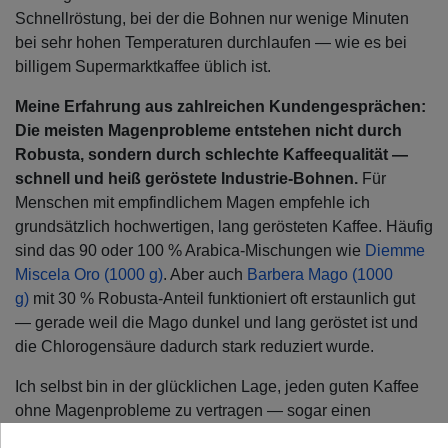
Schnellröstung, bei der die Bohnen nur wenige Minuten
bei sehr hohen Temperaturen durchlaufen — wie es bei
billigem Supermarktkaffee üblich ist.
Meine Erfahrung aus zahlreichen Kundengesprächen:
Die meisten Magenprobleme entstehen nicht durch
Robusta, sondern durch schlechte Kaffeequalität —
schnell und heiß geröstete Industrie-Bohnen.
Für
Menschen mit empfindlichem Magen empfehle ich
grundsätzlich hochwertigen, lang gerösteten Kaffee. Häufig
sind das 90 oder 100 % Arabica-Mischungen wie
Diemme
Miscela Oro (1000 g)
. Aber auch
Barbera Mago (1000
g)
mit 30 % Robusta-Anteil funktioniert oft erstaunlich gut
— gerade weil die Mago dunkel und lang geröstet ist und
die Chlorogensäure dadurch stark reduziert wurde.
Ich selbst bin in der glücklichen Lage, jeden guten Kaffee
ohne Magenprobleme zu vertragen — sogar einen
doppelten Espresso vor dem Schlafengehen.