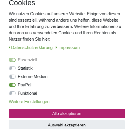
Cookies
Supermarktkaffee dagegen schlägt auch mir auf den
Magen.
Ein Universalrezept gibt es nicht — jeder mit
Wir nutzen Cookies auf unserer Website. Einige von diesen
Magenproblemen muss selbst ausprobieren, was er
sind essenziell, während andere uns helfen, diese Website
verträgt. Aber die Faustregel „hochwertig + lang
und Ihre Erfahrung zu verbessern. Weitere Informationen zu
geröstet" funktioniert in den allermeisten Fällen.
Mehr
den von uns verwendeten Cookies und Ihren Rechten als
zur Frage der Magenverträglichkeit findet sich im
Nutzer finden Sie hier:
Beitrag
Ist Kaffee gesund?
.
Daten­schutz­erklärung
Impressum
6) Specialty Robusta: Der Wandel
Essenziell
der letzten zehn Jahre
Statistik
Externe Medien
PayPal
Funktional
Weitere Einstellungen
Alle akzeptieren
Auswahl akzeptieren