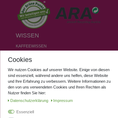
WISSEN
KAFFEEWISSEN
FAQ
Cookies
GLOSSAR
Wir nutzen Cookies auf unserer Website. Einige von diesen
SERVICE
sind essenziell, während andere uns helfen, diese Website
und Ihre Erfahrung zu verbessern. Weitere Informationen zu
den von uns verwendeten Cookies und Ihren Rechten als
ANMELDEN
Nutzer finden Sie hier:
REGISTRIEREN
Daten­schutz­erklärung
Impressum
Essenziell
SOCIALMEDIA