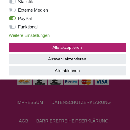
Statistik
Externe Medien
PayPal
Funktional
Weitere Einstellungen
Alle akzeptieren
Auswahl akzeptieren
ZAHLUNGSANBIETER
Alle ablehnen
IMPRESSUM
DATEN­SCHUTZ­ERKLÄRUNG
AGB
BARRIEREFREIHEITSERKLÄRUNG