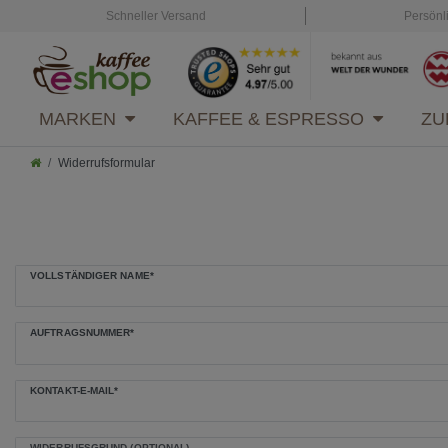
Schneller Versand
Persönl
MARKEN
KAFFEE & ESPRESSO
ZU
Widerrufsformular
Ceres::Template.mailFormHoneypotLabel
VOLLSTÄNDIGER NAME*
AUFTRAGSNUMMER*
KONTAKT-E-MAIL*
WIDERRUFSGRUND (OPTIONAL)