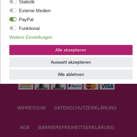
Statistik
Externe Medien
PayPal
Funktional
Weitere Einstellungen
Alle akzeptieren
Auswahl akzeptieren
ZAHLUNGSANBIETER
Alle ablehnen
IMPRESSUM
DATEN­SCHUTZ­ERKLÄRUNG
AGB
BARRIEREFREIHEITSERKLÄRUNG