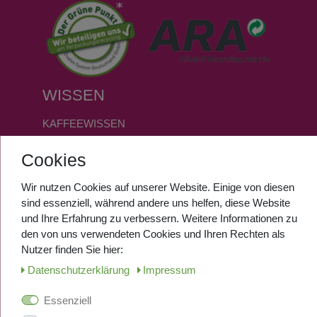
WISSEN
KAFFEEWISSEN
FAQ
Cookies
GLOSSAR
Wir nutzen Cookies auf unserer Website. Einige von diesen
SERVICE
sind essenziell, während andere uns helfen, diese Website
und Ihre Erfahrung zu verbessern. Weitere Informationen zu
den von uns verwendeten Cookies und Ihren Rechten als
ANMELDEN
Nutzer finden Sie hier:
REGISTRIEREN
Daten­schutz­erklärung
Impressum
Essenziell
SOCIALMEDIA