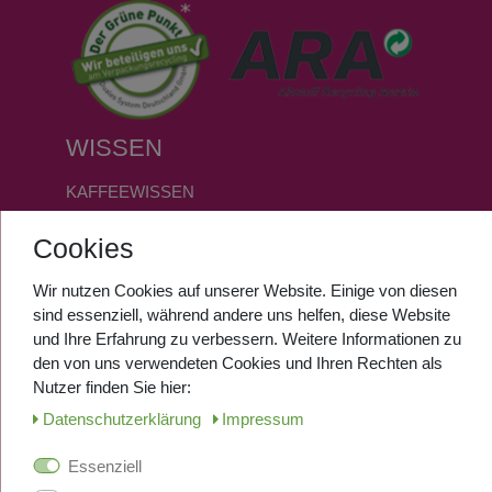
WISSEN
KAFFEEWISSEN
FAQ
Cookies
GLOSSAR
Wir nutzen Cookies auf unserer Website. Einige von diesen
SERVICE
sind essenziell, während andere uns helfen, diese Website
und Ihre Erfahrung zu verbessern. Weitere Informationen zu
den von uns verwendeten Cookies und Ihren Rechten als
ANMELDEN
Nutzer finden Sie hier:
REGISTRIEREN
Daten­schutz­erklärung
Impressum
Essenziell
SOCIALMEDIA