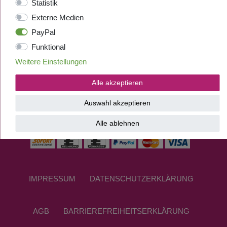
Statistik
Externe Medien
PayPal
Funktional
Weitere Einstellungen
Alle akzeptieren
Auswahl akzeptieren
ZAHLUNGSANBIETER
Alle ablehnen
IMPRESSUM
DATEN­SCHUTZ­ERKLÄRUNG
AGB
BARRIEREFREIHEITSERKLÄRUNG