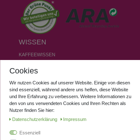
WISSEN
KAFFEEWISSEN
FAQ
Cookies
GLOSSAR
Wir nutzen Cookies auf unserer Website. Einige von diesen
SERVICE
sind essenziell, während andere uns helfen, diese Website
und Ihre Erfahrung zu verbessern. Weitere Informationen zu
den von uns verwendeten Cookies und Ihren Rechten als
ANMELDEN
Nutzer finden Sie hier:
REGISTRIEREN
Daten­schutz­erklärung
Impressum
Essenziell
SOCIALMEDIA