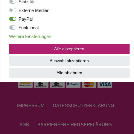
Statistik
Externe Medien
PayPal
Funktional
Weitere Einstellungen
Alle akzeptieren
Auswahl akzeptieren
ZAHLUNGSANBIETER
Alle ablehnen
IMPRESSUM
DATEN­SCHUTZ­ERKLÄRUNG
AGB
BARRIEREFREIHEITSERKLÄRUNG