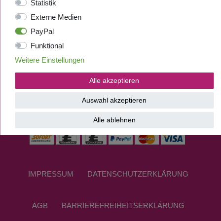
Statistik
Externe Medien
PayPal
Funktional
Weitere Einstellungen
Alle akzeptieren
Auswahl akzeptieren
ZAHLUNGSANBIETER
Alle ablehnen
IMPRESSUM
DATEN­SCHUTZ­ERKLÄRUNG
AGB
BARRIEREFREIHEITSERKLÄRUNG