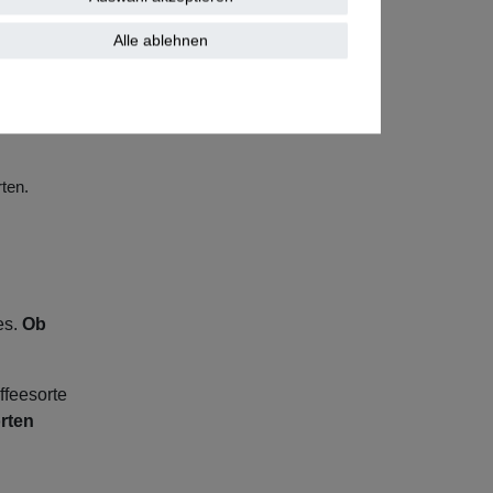
ten als
Alle ablehnen
 die
haltigen
ten.
es.
Ob
ffeesorte
orten