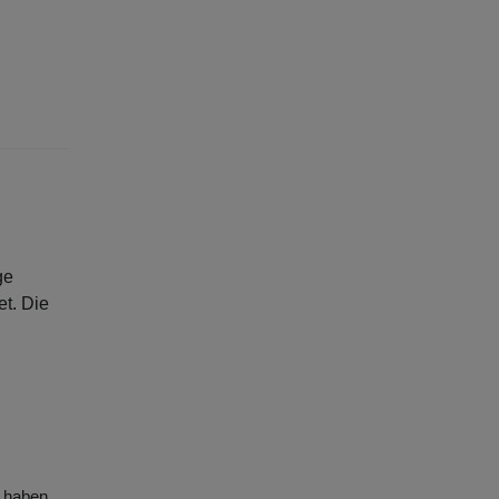
ge
et. Die
d haben