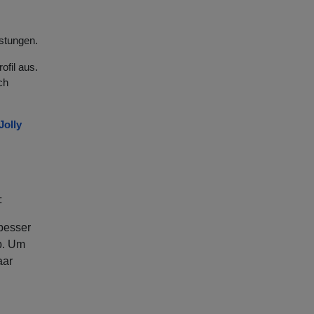
östungen.
fil aus.
ch
Jolly
:
 besser
b. Um
aar