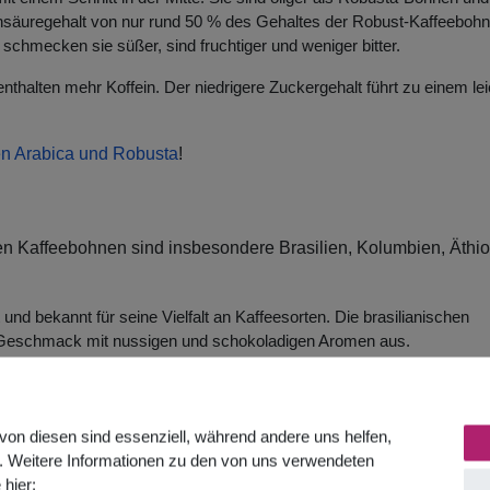
nsäuregehalt von nur rund 50 % des Gehaltes der Robust-Kaffeebohn
schmecken sie süßer, sind fruchtiger und weniger bitter.
 enthalten mehr Koffein. Der niedrigere Zuckergehalt führt zu einem lei
en Arabica und Robusta
!
n Kaffeebohnen sind insbesondere Brasilien, Kolumbien, Äthio
 und bekannt für seine Vielfalt an Kaffeesorten. Die brasilianischen
 Geschmack mit nussigen und schokoladigen Aromen aus.
affeebohnen berühmt. Das Land verfügt über ideale klimatische Bedi
t geschmacksintensive Kaffeebohnen mit fruchtiger bzw. blumiger N
von diesen sind essenziell, während andere uns helfen,
. Weitere Informationen zu den von uns verwendeten
s und bietet eine beeindruckende Auswahl an Arabica-Kaffeesorten. Die
 hier: