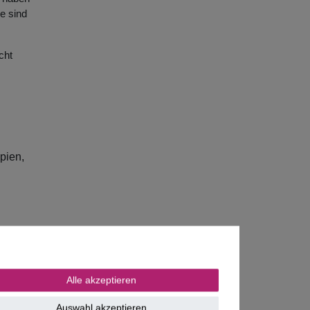
e sind
cht
pien,
ngungen
oten
Alle akzeptieren
Auswahl akzeptieren