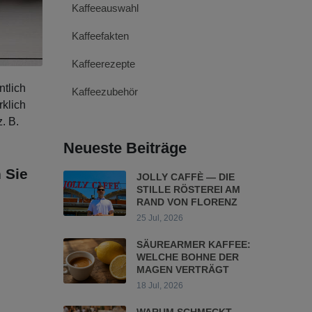
Kaffeeauswahl
Kaffeefakten
Kaffeerezepte
ntlich
Kaffeezubehör
rklich
. B.
Neueste Beiträge
 Sie
JOLLY CAFFÈ — DIE
STILLE RÖSTEREI AM
RAND VON FLORENZ
25 Jul, 2026
SÄUREARMER KAFFEE:
WELCHE BOHNE DER
MAGEN VERTRÄGT
18 Jul, 2026
WARUM SCHMECKT