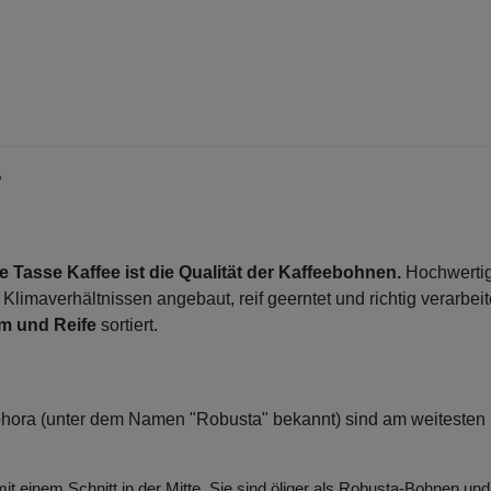
?
e Tasse Kaffee ist die Qualität der Kaffeebohnen.
Hochwerti
imaverhältnissen angebaut, reif geerntet und richtig verarbeit
m und Reife
sortiert.
phora (unter dem Namen "Robusta" bekannt) sind am weitesten
mit einem Schnitt in der Mitte. Sie sind öliger als Robusta-Bohnen un