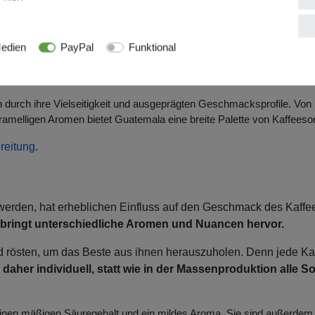
komplexe Aromen von Beeren, Zitrusfrüchten und Blumen aus und gel
usgeprägtem Geschmack. Dank des feucht-milden Klimas können sich
edien
PayPal
Funktional
ausbilden. Die Kaffeebauern des Landes legen großen Wert auf nach
 durch ihre Vielseitigkeit und ausgeprägten Geschmacksprofile. Von
ramelligen Aromen bietet Guatemala eine breite Palette von Kaffeesor
reitung
.
 werden, hat erheblichen Einfluss auf den Geschmack des Kaffe
ng bringt unterschiedliche Aromen und Nuancen hervor.
d rösten, um das Beste aus ihnen herauszuholen. Denn jede Ka
daher individuell, statt wie in der Massenproduktion alle S
einen mäßigen Säuregehalt und ein mildes Aroma. Sie sind außerdem