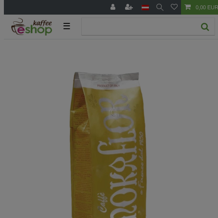
0,00 EU
☰