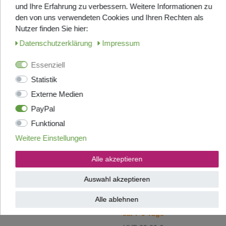
und Ihre Erfahrung zu verbessern. Weitere Informationen zu
Top-Artikel
ANGEBOT
den von uns verwendeten Cookies und Ihren Rechten als
Jolly Kaffee Espresso Crema -
Nutzer finden Sie hier:
Bohnen 1000g
Daten­schutz­erklärung
Impressum
Eine außergewöhnlich
gutschmeckende Komposition
LAGERND, in ca. 2-3 Tage bei
Essenziell
Ihnen
Statistik
UVP 40,20 €
Externe Medien
ab 29,95 € *
1
Kilogramm
| 32,95 € / Kilogramm
PayPal
Artikel anzeigen
Funktional
Weitere Einstellungen
Top-Artikel
ANGEBOT
Alle akzeptieren
Omkafe Kaffee Espresso -
Diamante - Bohnen 1000g
Auswahl akzeptieren
UNSERE BELIEBTESTE RÖSTUNG
- 92% Arabica
Alle ablehnen
Kommt frisch aus Italien, Lieferzeit
ca. 7-9 Tage