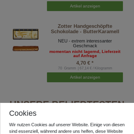
Artikel anzeigen
Zotter Handgeschöpfte
Schokolade - ButterKaramell
NEU - extrem interessanter
Geschmack
momentan nicht lagernd, Lieferzeit
auf Anfrage
4,70 € *
70
Gramm
| 67,14 € / Kilogramm
Artikel anzeigen
UNSERE BELIEBTESTEN
Cookies
RÖSTUNGEN
Wir nutzen Cookies auf unserer Website. Einige von diesen
sind essenziell, während andere uns helfen, diese Website