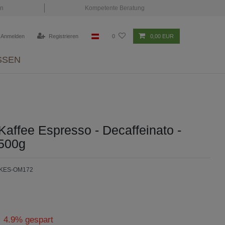
en
Kompetente Beratung
Anmelden
Registrieren
0
0,00 EUR
SSEN
affee Espresso - Decaffeinato -
500g
-KES-OM172
4.9% gespart