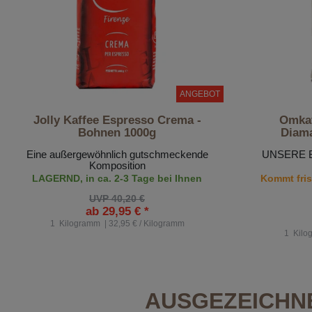
ANGEBOT
Jolly Kaffee Espresso Crema -
Omkaf
Bohnen 1000g
Diama
Eine außergewöhnlich gutschmeckende
UNSERE 
Komposition
LAGERND, in ca. 2-3 Tage bei Ihnen
Kommt frisc
UVP 40,20 €
ab 29,95 € *
1
Kilogramm
| 32,95 € / Kilogramm
1
Kilo
AUSGEZEICHNE