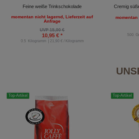
Feine weiße Trinkschokolade
Cremig süße
momentan nicht lagernd, Lieferzeit auf
momentan n
Anfrage
UVP 15,00 €
10,95 € *
500
G
0.5
Kilogramm
| 21,90 € / Kilogramm
UNS
Top-Artikel
Top-Artikel