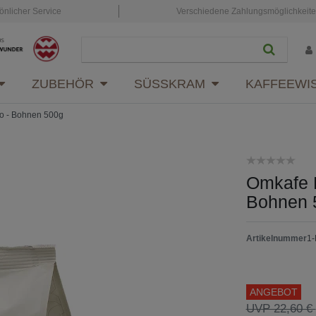
önlicher Service
Verschiedene Zahlungsmöglichkeit
ZUBEHÖR
SÜSSKRAM
KAFFEEWI
to - Bohnen 500g
Omkafe K
Bohnen 
Artikelnummer
1
ANGEBOT
UVP 22,60 €