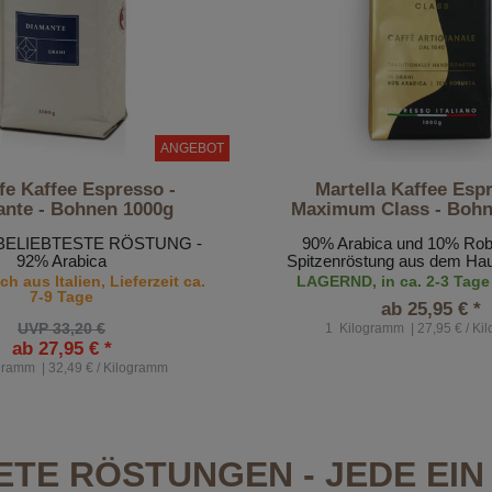
ANGEBOT
e Kaffee Espresso -
Martella Kaffee Esp
nte - Bohnen 1000g
Maximum Class - Bohn
BELIEBTESTE RÖSTUNG -
90% Arabica und 10% Rob
92% Arabica
Spitzenröstung aus dem Hau
h aus Italien, Lieferzeit ca.
LAGERND, in ca. 2-3 Tage
7-9 Tage
ab 25,95 € *
UVP 33,20 €
1
Kilogramm
| 27,95 € / K
ab 27,95 € *
gramm
| 32,49 € / Kilogramm
TE RÖSTUNGEN - JEDE EI