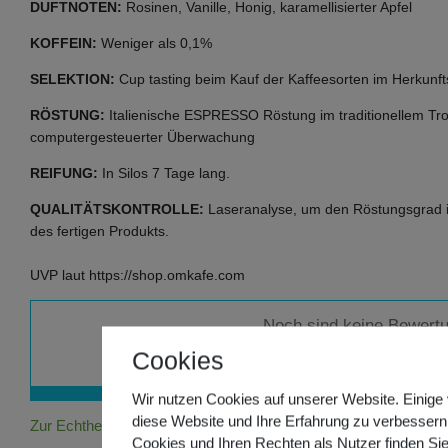
DUFTNOTEN:
Rosinen, Vanille, Honig, karamellisierter Apfel
KOFFEIN:
Weniger als 0,1%
SELEKTION:
Cup tasting beim Kauf der Kaffeesorten im Herkunft
RÖSTUNG:
Italienische ESPRESSO Röstung im traditionellem Tro
computergesteuerter Überwachung
REIFUNG:
In Silos 7 Tage lang.
QUALITÄTSKONTROLLE:
Laseranalyse, um den Röstungsgrad im
des fertigen Produkts.
UVP laut https://shop.omkafe.com
Noch sind keine Bewert
Cookies
Wir nutzen Cookies auf unserer Website. Einige 
diese Website und Ihre Erfahrung zu verbessern
Zur Echtheit der Bewertungen
Cookies und Ihren Rechten als Nutzer finden Sie