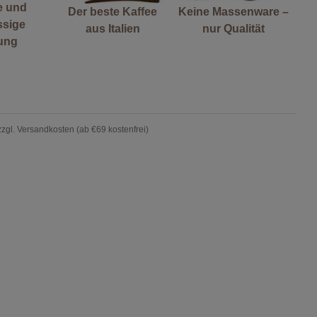
e und
Der beste Kaffee
Keine Massenware –
ssige
aus Italien
nur Qualität
rung
zzgl.
Versandkosten (ab €69 kostenfrei)