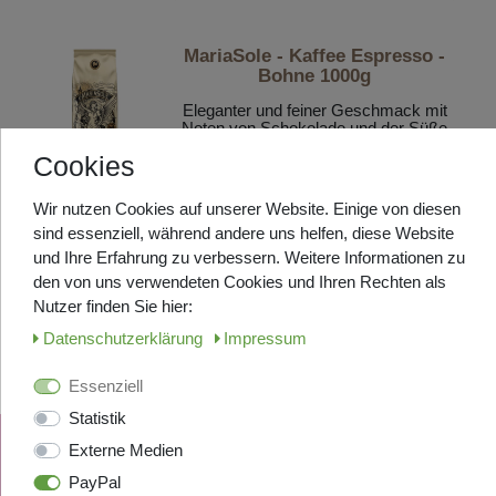
MariaSole - Kaffee Espresso -
Bohne 1000g
Eleganter und feiner Geschmack mit
Noten von Schokolade und der Süße
von Karamell
Cookies
LAGERND, in ca. 2-3 Tage bei
Ihnen
Wir nutzen Cookies auf unserer Website. Einige von diesen
39,50 € *
sind essenziell, während andere uns helfen, diese Website
1
Kilogramm
| 39,50 € / Kilogramm
und Ihre Erfahrung zu verbessern. Weitere Informationen zu
In den Warenkorb
den von uns verwendeten Cookies und Ihren Rechten als
Nutzer finden Sie hier:
Daten­schutz­erklärung
Impressum
Essenziell
Statistik
Externe Medien
PayPal
UNTERNEHMEN