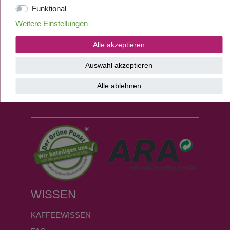
Funktional
VERSANDKOSTEN
Weitere Einstellungen
VERSAND UND ZAHLUNGSARTEN
Alle akzeptieren
SICHER EINKAUFEN
Auswahl akzeptieren
KONTAKT
PERSÖNLICHER KUNDENSERVICE
Alle ablehnen
ÜBER UNS
WISSEN
KAFFEEWISSEN