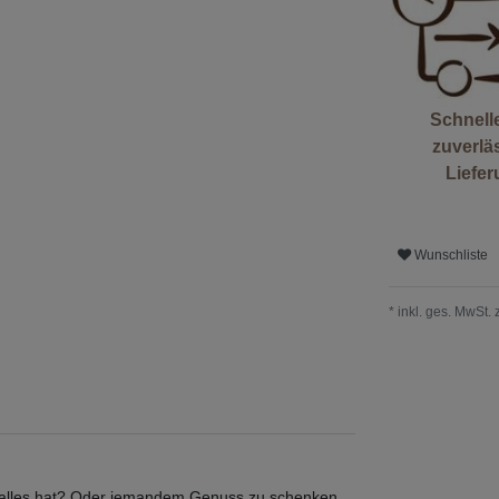
Schnell
zuverlä
Liefe
Wunschliste
* inkl. ges. MwSt. 
ts alles hat? Oder jemandem Genuss zu schenken,