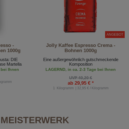
ANGEBOT
resso -
Jolly Kaffee Espresso Crema -
en 1000g
Bohnen 1000g
usta: DIE
Eine außergewöhnlich gutschmeckende
se Martella
Komposition
 bei Ihnen
LAGERND, in ca. 2-3 Tage bei Ihnen
UVP 40,20 €
ilogramm
ab 29,95 € *
1
Kilogramm
| 32,95 € / Kilogramm
N MEISTERWERK