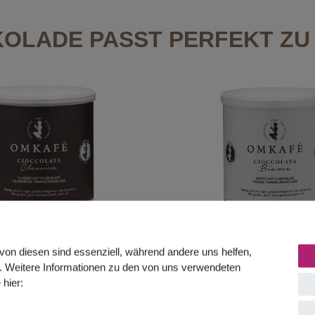
OLADE PASST PERFEKT ZU 
von diesen sind essenziell, während andere uns helfen,
. Weitere Informationen zu den von uns verwendeten
 hier:
inkschokolade Classica
Omkafe Trinkschokola
500g Dose
500g Dose