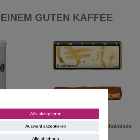
EINEM GUTEN KAFFEE
Alle akzeptieren
Auswahl akzeptieren
de Weiss
Zotter Handgeschöpfte Schokolade
- ButterKaramell
Alle ablehnen