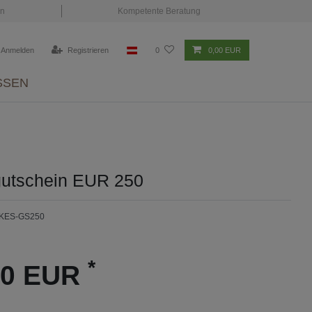
en
Kompetente Beratung
Anmelden
Registrieren
0
0,00 EUR
SSEN
utschein EUR 250
-KES-GS250
*
00 EUR