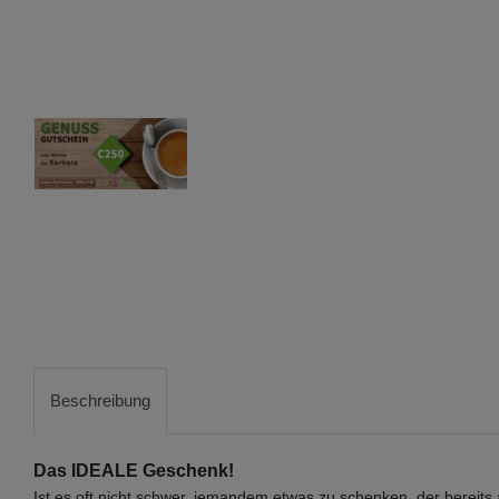
Beschreibung
Das IDEALE Geschenk!
Ist es oft nicht schwer, jemandem etwas zu schenken, der berei