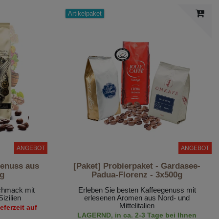
Artikelpaket
ANGEBOT
ANGEBOT
Genuss aus
[Paket] Probierpaket - Gardasee-
0g
Padua-Florenz - 3x500g
chmack mit
Erleben Sie besten Kaffeegenuss mit
izilien
erlesenen Aromen aus Nord- und
Mittelitalien
ferzeit auf
LAGERND, in ca. 2-3 Tage bei Ihnen