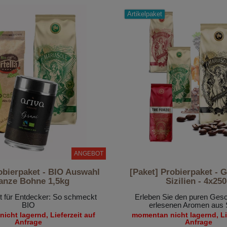
Artikelpaket
ANGEBOT
obierpaket - BIO Auswahl
[Paket] Probierpaket - 
ganze Bohne 1,5kg
Sizilien - 4x25
t für Entdecker: So schmeckt
Erleben Sie den puren Ges
BIO
erlesenen Aromen aus S
icht lagernd, Lieferzeit auf
momentan nicht lagernd, Lie
Anfrage
Anfrage