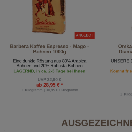
ANGEBOT
Barbera Kaffee Espresso - Mago -
Omkaf
Bohnen 1000g
Diama
Eine dunkle Röstung aus 80% Arabica
UNSERE 
Bohnen und 20% Robusta Bohnen
LAGERND, in ca. 2-3 Tage bei Ihnen
Kommt frisc
UVP 32,90 €
ab 28,95 € *
1
Kilogramm
| 30,95 € / Kilogramm
1
Kilo
AUSGEZEICHNE
'