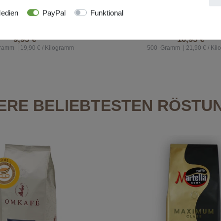
r Geschmack - für ein Gefühl
Cremig süßer Geschmack - fü
wie in Italien!
wie in Italien!
edien
PayPal
Funktional
icht lagernd, Lieferzeit auf
momentan nicht lagernd, Lie
Anfrage
Anfrage
9,95 € *
10,95 € *
ramm
| 19,90 € / Kilogramm
500
Gramm
| 21,90 € / Ki
ERE BELIEBTESTEN RÖSTU