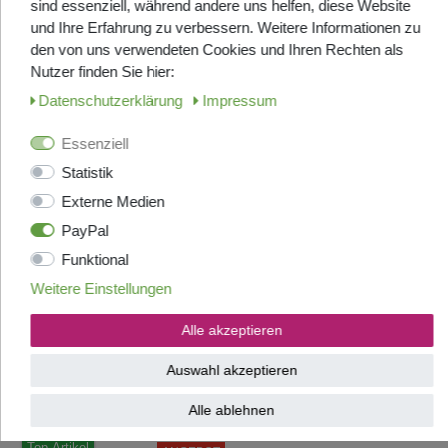
sind essenziell, während andere uns helfen, diese Website
Kommt frisch aus Italien, Lieferzeit
und Ihre Erfahrung zu verbessern. Weitere Informationen zu
ca. 7-9 Tage
den von uns verwendeten Cookies und Ihren Rechten als
UVP 33,20 €
Nutzer finden Sie hier:
ab 27,95 € *
1
Kilogramm
| 32,49 € / Kilogramm
Daten­schutz­erklärung
Impressum
Artikel anzeigen
Essenziell
Statistik
Martella Kaffee Espresso -
Externe Medien
Maximum Class - Bohnen
PayPal
1000g
90% Arabica und 10% Robusta: DIE
Funktional
Spitzenröstung aus dem Hause
Martella
Weitere Einstellungen
LAGERND, in ca. 2-3 Tage bei
Ihnen
Alle akzeptieren
ab 25,95 € *
1
Kilogramm
| 27,95 € / Kilogramm
Auswahl akzeptieren
Artikel anzeigen
Alle ablehnen
Top-Artikel