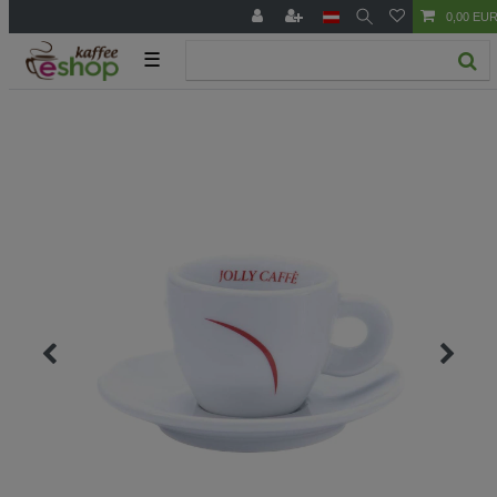
0,00 EU
☰