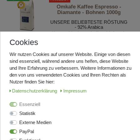
Omkafe Kaffee Espresso -
Diamante - Bohnen 1000g
UNSERE BELIEBTESTE RÖSTUNG
- 92% Arabica
Kommt frisch aus Italien, Lieferzeit
ca. 7-9 Tage
Cookies
UVP 33,20 €
ab 27,95 € *
Wir nutzen Cookies auf unserer Website. Einige von diesen
1
Kilogramm
| 32,49 € / Kilogramm
sind essenziell, während andere uns helfen, diese Website
Artikel anzeigen
und Ihre Erfahrung zu verbessern. Weitere Informationen zu
den von uns verwendeten Cookies und Ihren Rechten als
Nutzer finden Sie hier:
ANGEBOT
Daten­schutz­erklärung
Impressum
Barbera Kaffee Espresso -
Mago - Bohnen 1000g
Essenziell
Eine dunkle Röstung aus 80% Arabica
Statistik
Bohnen und 20% Robusta Bohnen
LAGERND, in ca. 2-3 Tage bei
Externe Medien
Ihnen
PayPal
UVP 32,90 €