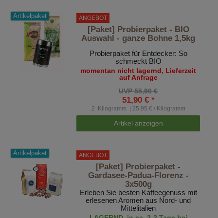
Artikelpaket
ANGEBOT
[Paket] Probierpaket - BIO
Auswahl - ganze Bohne 1,5kg
Probierpaket für Entdecker: So
schmeckt BIO
momentan nicht lagernd, Lieferzeit
auf Anfrage
UVP 55,90 €
51,90 € *
2
Kilogramm
| 25,95 € / Kilogramm
Artikel anzeigen
Artikelpaket
ANGEBOT
[Paket] Probierpaket -
Gardasee-Padua-Florenz -
3x500g
Erleben Sie besten Kaffeegenuss mit
erlesenen Aromen aus Nord- und
Mittelitalien
LAGERND, in ca. 2-3 Tage bei