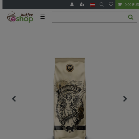
0,00 EU
☰