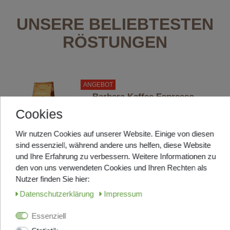
UNSERE BELIEBTESTEN
RÖSTUNGEN
ANGEBOT
Barbera Kaffee Espresso -
Mago - Bohnen 1000g
Cookies
Eine dunkle Röstung aus 80% Arabica
Bohnen und 20% Robusta Bohnen
Wir nutzen Cookies auf unserer Website. Einige von diesen
Kommt frisch aus Italien, Lieferzeit
sind essenziell, während andere uns helfen, diese Website
ca. 5-7 Tage
und Ihre Erfahrung zu verbessern. Weitere Informationen zu
UVP 32,90 €
den von uns verwendeten Cookies und Ihren Rechten als
ab 28,95 € *
Nutzer finden Sie hier:
1
Kilogramm
| 30,95 € / Kilogramm
Daten­schutz­erklärung
Impressum
Artikel anzeigen
Essenziell
Top-Artikel
ANGEBOT