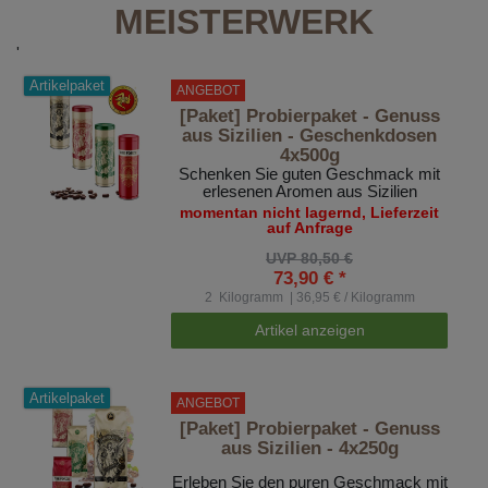
MEISTERWERK
'
Artikelpaket
ANGEBOT
[Paket] Probierpaket - Genuss
aus Sizilien - Geschenkdosen
4x500g
Schenken Sie guten Geschmack mit
erlesenen Aromen aus Sizilien
momentan nicht lagernd, Lieferzeit
auf Anfrage
UVP 80,50 €
73,90 € *
2
Kilogramm
| 36,95 € / Kilogramm
Artikel anzeigen
Artikelpaket
ANGEBOT
[Paket] Probierpaket - Genuss
aus Sizilien - 4x250g
Erleben Sie den puren Geschmack mit