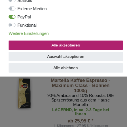
Statistik
Jolly Kaffee Espresso Crema -
Externe Medien
Bohnen 1000g
PayPal
Eine außergewöhnlich
gutschmeckende Komposition
Funktional
LAGERND, in ca. 2-3 Tage bei
Weitere Einstellungen
Ihnen
UVP 40,20 €
Alle akzeptieren
ab 29,95 € *
1
Kilogramm
| 32,95 € / Kilogramm
Auswahl akzeptieren
Artikel anzeigen
Alle ablehnen
Martella Kaffee Espresso -
Maximum Class - Bohnen
1000g
90% Arabica und 10% Robusta: DIE
Spitzenröstung aus dem Hause
Martella
LAGERND, in ca. 2-3 Tage bei
Ihnen
ab 25,95 € *
1
Kilogramm
| 27,95 € / Kilogramm