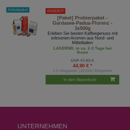
Artikelpaket
ANGEBOT
[Paket] Probierpaket -
Gardasee-Padua-Florenz -
3x500g
Erleben Sie besten Kaffeegenuss mit
erlesenen Aromen aus Nord- und
Mittelitalien
LAGERND, in ca. 2-3 Tage bei
Ihnen
UVP 47,93 €
44,90 € *
1.5
Kilogramm
| 29,93 € / Kilogramm
In den Warenkorb
UNTERNEHMEN