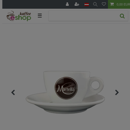
0,00 EU
☰