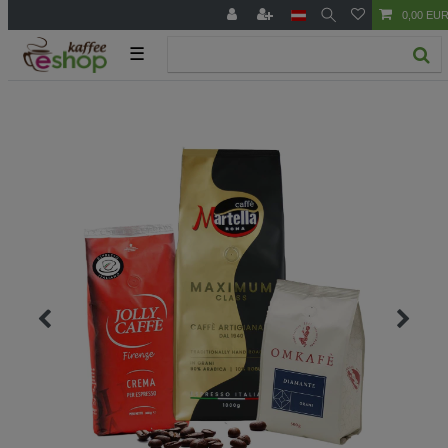
0,00 EU
☰