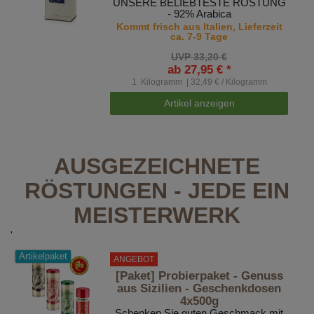
UNSERE BELIEBTESTE RÖSTUNG
- 92% Arabica
Kommt frisch aus Italien, Lieferzeit
ca. 7-9 Tage
UVP 33,20 €
ab 27,95 € *
1
Kilogramm
| 32,49 € / Kilogramm
Artikel anzeigen
AUSGEZEICHNETE
RÖSTUNGEN - JEDE EIN
MEISTERWERK
'
Artikelpaket
ANGEBOT
[Paket] Probierpaket - Genuss
aus Sizilien - Geschenkdosen
4x500g
Schenken Sie guten Geschmack mit