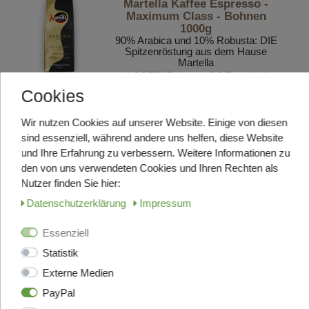
Martella Kaffee Espresso -
Maximum Class - Bohnen
1000g
90% Arabica und 10% Robusta: DIE
Spitzenröstung aus dem Hause
Martella
LAGERND, in ca. 2-3 Tage bei
Ihnen
Cookies
ab 25,95 € *
1
Kilogramm
| 27,95 € / Kilogramm
Wir nutzen Cookies auf unserer Website. Einige von diesen
Artikel anzeigen
sind essenziell, während andere uns helfen, diese Website
und Ihre Erfahrung zu verbessern. Weitere Informationen zu
den von uns verwendeten Cookies und Ihren Rechten als
Top-Artikel
ANGEBOT
Nutzer finden Sie hier:
Jolly Kaffee Espresso Crema -
Daten­schutz­erklärung
Impressum
Bohnen 1000g
Eine außergewöhnlich
Essenziell
gutschmeckende Komposition
Statistik
LAGERND, in ca. 2-3 Tage bei
Ihnen
Externe Medien
UVP 40,20 €
PayPal
ab 29,95 € *