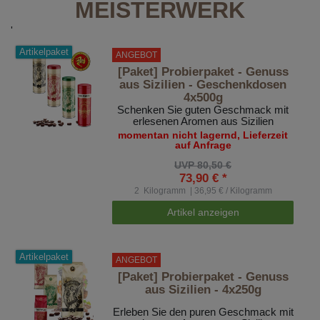
MEISTERWERK
'
Artikelpaket
ANGEBOT
[Paket] Probierpaket - Genuss
aus Sizilien - Geschenkdosen
4x500g
Schenken Sie guten Geschmack mit
erlesenen Aromen aus Sizilien
momentan nicht lagernd, Lieferzeit
auf Anfrage
UVP 80,50 €
73,90 € *
2
Kilogramm
| 36,95 € / Kilogramm
Artikel anzeigen
Artikelpaket
ANGEBOT
[Paket] Probierpaket - Genuss
aus Sizilien - 4x250g
Erleben Sie den puren Geschmack mit