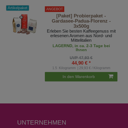
Artikelpaket
ANGEBOT
[Paket] Probierpaket -
Gardasee-Padua-Florenz -
3x500g
Erleben Sie besten Kaffeegenuss mit
erlesenen Aromen aus Nord- und
Mittelitalien
LAGERND, in ca. 2-3 Tage bei
Ihnen
UVP 47,93 €
44,90 € *
1.5
Kilogramm
| 29,93 € / Kilogramm
In den Warenkorb
UNTERNEHMEN