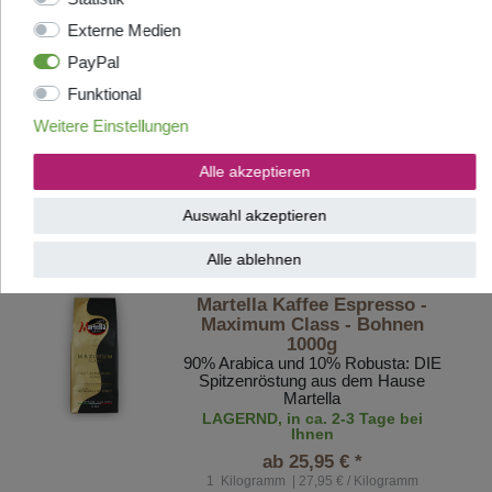
Jolly Kaffee Espresso Crema -
Externe Medien
Bohnen 1000g
PayPal
Eine außergewöhnlich
gutschmeckende Komposition
Funktional
LAGERND, in ca. 2-3 Tage bei
Weitere Einstellungen
Ihnen
UVP 40,20 €
Alle akzeptieren
ab 29,95 € *
1
Kilogramm
| 32,95 € / Kilogramm
Auswahl akzeptieren
Artikel anzeigen
Alle ablehnen
Martella Kaffee Espresso -
Maximum Class - Bohnen
1000g
90% Arabica und 10% Robusta: DIE
Spitzenröstung aus dem Hause
Martella
LAGERND, in ca. 2-3 Tage bei
Ihnen
ab 25,95 € *
1
Kilogramm
| 27,95 € / Kilogramm