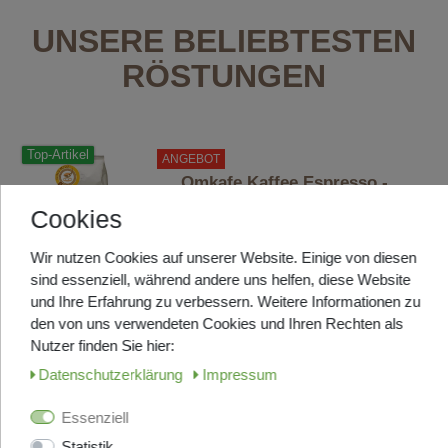
UNSERE BELIEBTESTEN
RÖSTUNGEN
Top-Artikel
ANGEBOT
Omkafe Kaffee Espresso -
Diamante - Bohnen 1000g
Cookies
UNSERE BELIEBTESTE RÖSTUNG
- 92% Arabica
Wir nutzen Cookies auf unserer Website. Einige von diesen
LAGERND, in ca. 2-3 Tage bei
sind essenziell, während andere uns helfen, diese Website
Ihnen
und Ihre Erfahrung zu verbessern. Weitere Informationen zu
UVP 33,20 €
den von uns verwendeten Cookies und Ihren Rechten als
ab 27,95 € *
Nutzer finden Sie hier:
1
Kilogramm
| 32,49 € / Kilogramm
Daten­schutz­erklärung
Impressum
Artikel anzeigen
Essenziell
Top-Artikel
ANGEBOT
Statistik