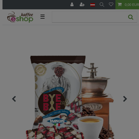
0,00 EU
☰