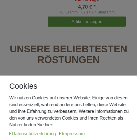
4,70 € *
70
Gramm
| 67,14 € / Kilogramm
Artikel anzeigen
UNSERE BELIEBTESTEN
RÖSTUNGEN
Cookies
Top-Artikel
ANGEBOT
Jolly Kaffee Espresso Crema -
Bohnen 1000g
Wir nutzen Cookies auf unserer Website. Einige von diesen
sind essenziell, während andere uns helfen, diese Website
Eine außergewöhnlich
und Ihre Erfahrung zu verbessern. Weitere Informationen zu
gutschmeckende Komposition
den von uns verwendeten Cookies und Ihren Rechten als
LAGERND, in ca. 2-3 Tage bei
Ihnen
Nutzer finden Sie hier:
UVP 40,20 €
Daten­schutz­erklärung
Impressum
ab 29,95 € *