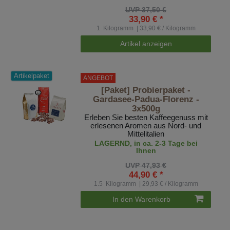
UVP 37,50 €
33,90 € *
1
Kilogramm
| 33,90 € / Kilogramm
Artikel anzeigen
Artikelpaket
ANGEBOT
[Paket] Probierpaket -
Gardasee-Padua-Florenz -
3x500g
Erleben Sie besten Kaffeegenuss mit
erlesenen Aromen aus Nord- und
Mittelitalien
LAGERND, in ca. 2-3 Tage bei
Ihnen
UVP 47,93 €
44,90 € *
1.5
Kilogramm
| 29,93 € / Kilogramm
In den Warenkorb