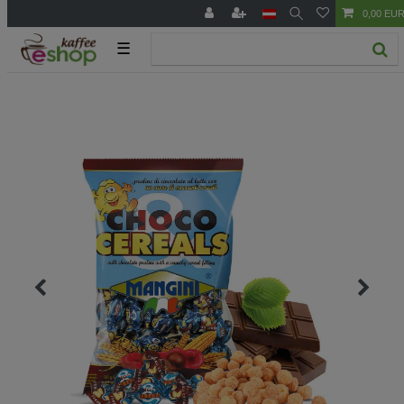
0,00 EU
☰