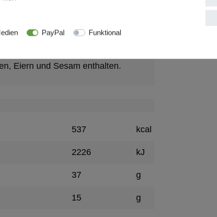
 48%
edien
PayPal
Funktional
 vom Berg“.
en, Eiern und Sesam enthalten.
537
kcal
2226
kJ
37
g
15
g