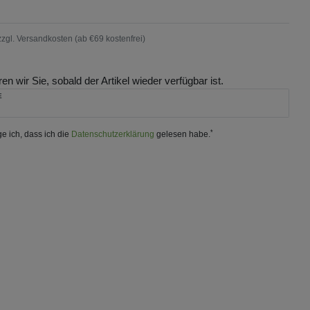
zzgl.
Versandkosten (ab €69 kostenfrei)
en wir Sie, sobald der Artikel wieder verfügbar ist.
E
*
ge ich, dass ich die
Daten­schutz­erklärung
gelesen habe.