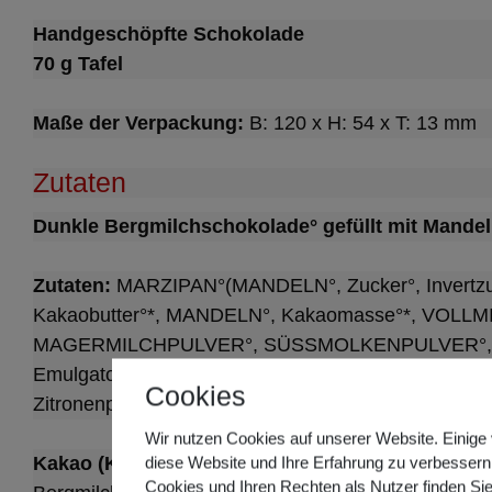
Handgeschöpfte Schokolade
70 g Tafel
Maße der Verpackung:
B: 120 x H: 54 x T: 13 mm
Zutaten
Dunkle Bergmilchschokolade° gefüllt mit Mande
Zutaten:
MARZIPAN°(MANDELN°, Zucker°, Invertzuck
Kakaobutter°*, MANDELN°, Kakaomasse°*, VOLLMI
MAGERMILCHPULVER°, SÜSSMOLKENPULVER°, BUT
Emulgator: SOJALECITHIN°, Steinsalz, Vanilleschot
Cookies
Zitronenpulver°(Zitronensaftkonzentrat°, Maisstärke°
Wir nutzen Cookies auf unserer Website. Einige 
Kakao (Kakaomasse und Kakaobutter)
: 50% mind
diese Website und Ihre Erfahrung zu verbessern
Cookies und Ihren Rechten als Nutzer finden Sie