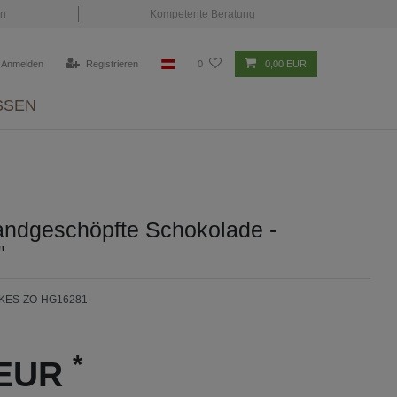
en
Kompetente Beratung
Anmelden
Registrieren
0
0,00 EUR
SSEN
andgeschöpfte Schokolade -
"
-KES-ZO-HG16281
*
 EUR