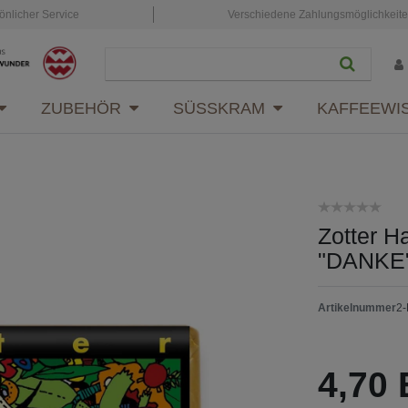
önlicher Service
Verschiedene Zahlungsmöglichkeit
ZUBEHÖR
SÜSSKRAM
KAFFEEWI
Zotter H
"DANKE
Artikelnummer
2
4,70