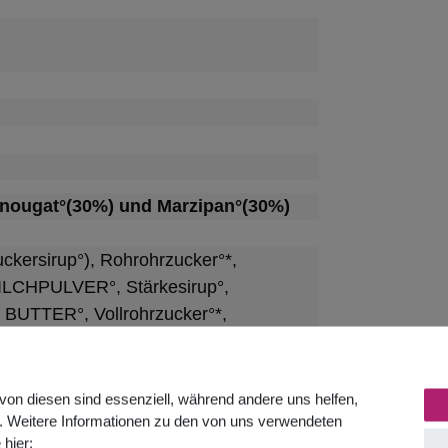
lnougat°(30%) und Marzipan°(30%)
ersirup°), Rohrohrzucker°*,
LCHPULVER°, Stärkesirup°,
TER°, Vollrohrzucker°*,
enpulver°, Rosenblüten°,
, Zucker°), Zimt°*
von diesen sind essenziell, während andere uns helfen,
estens in der dunklen
. Weitere Informationen zu den von uns verwendeten
 hier: