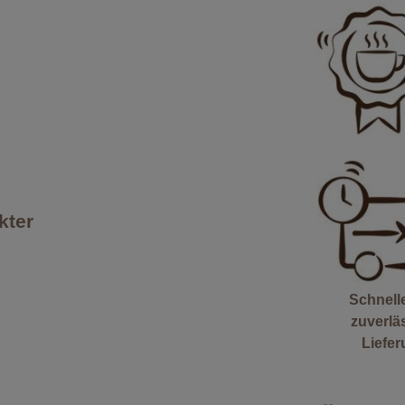
kter
Schnell
zuverlä
Liefe