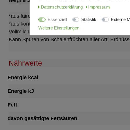
Bergmilchschokolade°
Daten­schutz­erklärung
Impressum
*aus fairem Handel, Fair-Handelsanteil insgesamt:
Essenziell
Statistik
Externe M
°aus kontrolliert biologischer Landwirtschaft
Weitere Einstellungen
Vollmilchpulver von den Tiroler Bio-Bergbauern „Bio
Kann Spuren von Schalenfrüchten aller Art, Erdnüss
Nährwerte
Energie kcal
Energie kJ
Fett
davon gesättigte Fettsäuren