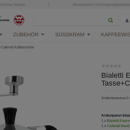
önlicher Service
Verschiedene Zahlungsmöglichkeit
ZUBEHÖR
SÜSSKRAM
KAFFEEWI
e+Cafendi Kaffeemühle
Bialetti
Tasse+C
Artikelnummer
2-
Artikelpaket Inhal
1 x
Bialetti Espr
1 x
Cafendi Hand