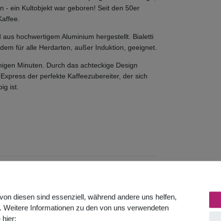
n - ein Kultobjekt war geboren! Seit den 50er
Kaffee.
d aus hochwertigem Aluminium hergestellt. Bialetti
udem für alle Herdarten, außer Induktion, geeignet.
enigen Minuten. Durch das achteckige Design
 Express der perfekte Kaffeezubereiter, der sich
ig ist.
it wenig Aufwand!!
 Spezialkeramik der Cafendi Kaﬀemühle wird
von diesen sind essenziell, während andere uns helfen,
e Manuelle Kaﬀeemühle erspart Ihnen dadurch
. Weitere Informationen zu den von uns verwendeten
 hier: