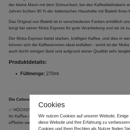
der kleine Mann mit dem Schnurrbart, bei den Kaffeeliebhabern ei
Jahren brühen 90 % der italienischen Haushalte mit Bialetti ihren 
Das Original von Bialetti ist in verschiedenen Farben erhältlich un
bürgt bei seiner Moka Express für gute Verarbeitung und sie ist z
Der Moka Express bietet starken, kräftigen Kaffee, und dies in w
können sich die Kaffeearomen ideal entfalten - somit ist der Moka
auch leicht reinigen lässt und aufgrund seiner Qualität sehr langleb
Produktdetails:
Füllmenge:
270ml
Die Cafendi Kaﬀeemühle - Unwiderstehlicher Kaﬀeegenuss m
Cookies
✅ HÖCHSTE EFFEKTIVITÄT - Dank dem besonderen Mühlwerk aus
Wir nutzen Cookies auf unserer Website. Einige 
Ihr Kaﬀee in kürzester Zeit mit wenig Aufwand gemahlen. Unser
diese Website und Ihre Erfahrung zu verbessern
eﬀfektiv wertvolle Zeit und Kraft!
Cookies und Ihren Rechten als Nutzer finden Sie