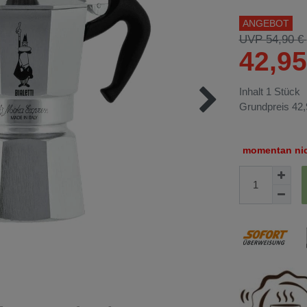
ANGEBOT
UVP 54,90 €
42,9
Inhalt
1
Stück
Grundpreis
42,
momentan nich