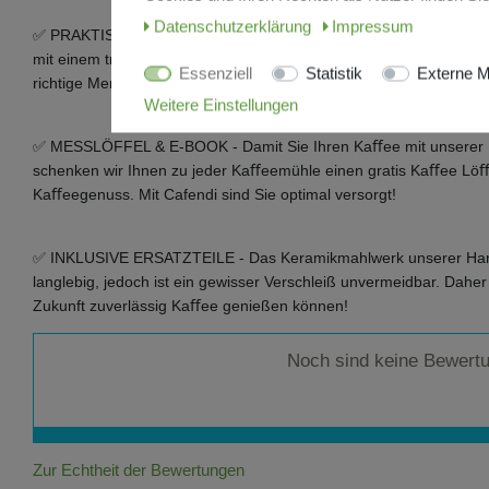
Daten­schutz­erklärung
Impressum
✅ PRAKTISCHE BAUWEISE - Um Ihnen die größte Benutzerfreundl
mit einem transparenten Auﬀangbehälter entwickelt. Dadurch kö
Essenziell
Statistik
Externe M
richtige Menge Kaﬀee zubereiten und Zeit sparen!
Weitere Einstellungen
✅ MESSLÖFFEL & E-BOOK - Damit Sie Ihren Kaﬀee mit unserer E
schenken wir Ihnen zu jeder Kaﬀeemühle einen gratis Kaﬀee Löﬀe
Kaﬀeegenuss. Mit Cafendi sind Sie optimal versorgt!
✅ INKLUSIVE ERSATZTEILE - Das Keramikmahlwerk unserer Hand
langlebig, jedoch ist ein gewisser Verschleiß unvermeidbar. Daher 
Zukunft zuverlässig Kaﬀee genießen können!
Noch sind keine Bewert
Zur Echtheit der Bewertungen