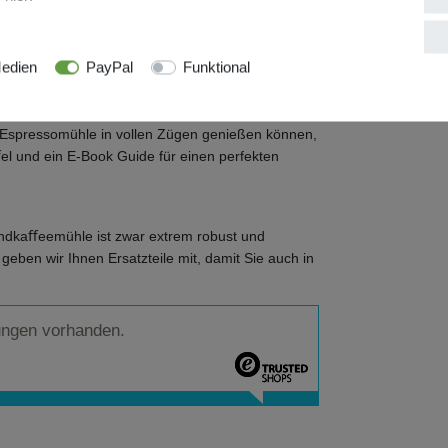
ichkeit zu bieten, wurde unsere Kaﬀee Mühle
nnen Sie mit unserem Coﬀee Grinder immer die
edien
PayPal
Funktional
spressomühle in vollen Zügen genießen können,
l und ein E-Book Guide für einen perfekten
kaﬀeemühle ist zwar extrem robust und
geben wir Ihnen Ersatzteile mit, damit Sie auch in
ungen vorhanden.