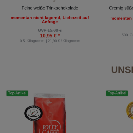
Feine weiße Trinkschokolade
Cremig süße
momentan nicht lagernd, Lieferzeit auf
momentan n
Anfrage
UVP 15,00 €
10,95 € *
500
G
0.5
Kilogramm
| 21,90 € / Kilogramm
UNS
Top-Artikel
Top-Artikel