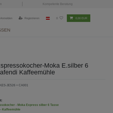
en
Kompetente Beratung
Anmelden
Registrieren
0
0,00 EUR
SSEN
 Espressokocher-Moka E.silber 6
afendi Kaffeemühle
KES-JE526 + CA001
t:
essokocher - Moka Express silber 6 Tasse
 - Kaffeemühle