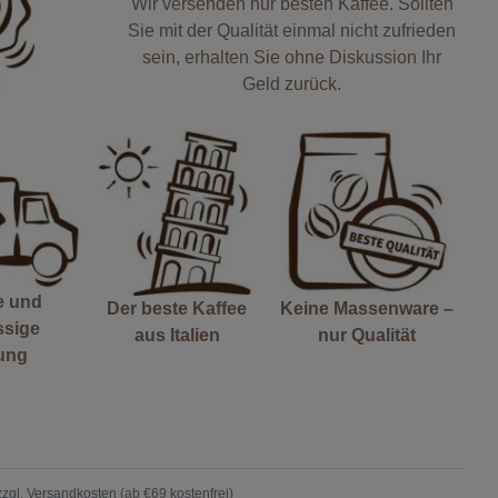
Wir versenden nur besten Kaffee. Sollten
Sie mit der Qualität einmal nicht zufrieden
sein, erhalten Sie ohne Diskussion Ihr
Geld zurück.
e und
Der beste Kaffee
Keine Massenware –
ssige
aus Italien
nur Qualität
rung
zzgl.
Versandkosten (ab €69 kostenfrei)