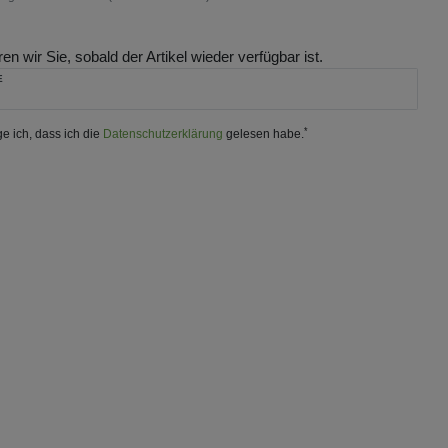
en wir Sie, sobald der Artikel wieder verfügbar ist.
E
*
ge ich, dass ich die
Daten­schutz­erklärung
gelesen habe.