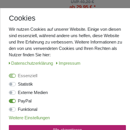
UVP 40,20 €
ab 29,95 € *
1
Kilogramm
| 32,95 € / Kilogramm
Cookies
Artikel anzeigen
Wir nutzen Cookies auf unserer Website. Einige von diesen
sind essenziell, während andere uns helfen, diese Website
Top-Artikel
ANGEBOT
und Ihre Erfahrung zu verbessern. Weitere Informationen zu
Omkafe Kaffee Espresso -
den von uns verwendeten Cookies und Ihren Rechten als
Diamante - Bohnen 1000g
Nutzer finden Sie hier:
UNSERE BELIEBTESTE RÖSTUNG
Daten­schutz­erklärung
Impressum
- 92% Arabica
Kommt frisch aus Italien, Lieferzeit
ca. 7-9 Tage
Essenziell
UVP 33,20 €
Statistik
ab 27,95 € *
Externe Medien
1
Kilogramm
| 32,49 € / Kilogramm
PayPal
Artikel anzeigen
Funktional
Weitere Einstellungen
Martella Kaffee Espresso -
Maximum Class - Bohnen
Alle akzeptieren