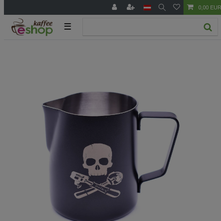
0,00 EU
☰