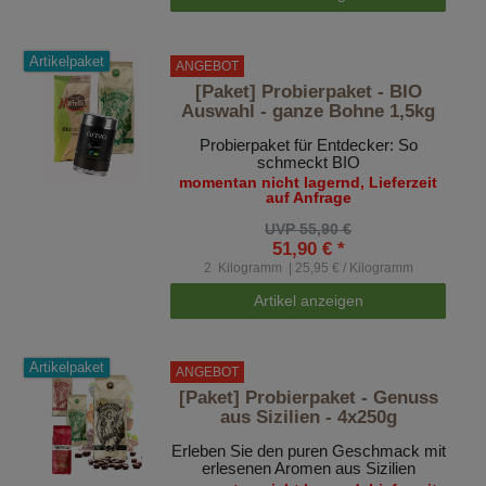
Artikelpaket
ANGEBOT
[Paket] Probierpaket - BIO
Auswahl - ganze Bohne 1,5kg
Probierpaket für Entdecker: So
schmeckt BIO
momentan nicht lagernd, Lieferzeit
auf Anfrage
UVP 55,90 €
51,90 € *
2
Kilogramm
| 25,95 € / Kilogramm
Artikel anzeigen
Artikelpaket
ANGEBOT
[Paket] Probierpaket - Genuss
aus Sizilien - 4x250g
Erleben Sie den puren Geschmack mit
erlesenen Aromen aus Sizilien