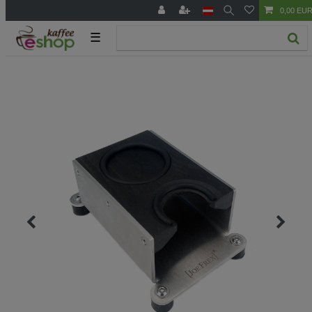
0,00 EU
☰