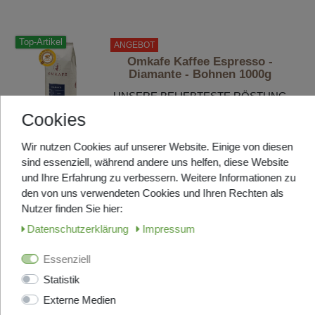
Top-Artikel
ANGEBOT
Omkafe Kaffee Espresso -
Diamante - Bohnen 1000g
UNSERE BELIEBTESTE RÖSTUNG
- 92% Arabica
Cookies
Kommt frisch aus Italien, Lieferzeit
ca. 7-9 Tage
Wir nutzen Cookies auf unserer Website. Einige von diesen
UVP 33,20 €
sind essenziell, während andere uns helfen, diese Website
ab 27,95 € *
1
Kilogramm
| 32,49 € / Kilogramm
und Ihre Erfahrung zu verbessern. Weitere Informationen zu
den von uns verwendeten Cookies und Ihren Rechten als
Artikel anzeigen
Nutzer finden Sie hier:
Daten­schutz­erklärung
Impressum
Top-Artikel
ANGEBOT
Essenziell
Jolly Kaffee Espresso Crema -
Bohnen 1000g
Statistik
Eine außergewöhnlich
Externe Medien
gutschmeckende Komposition